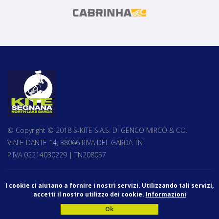
© Copyright © 2018 S-KITE S.A.S. DI GENCO MIRCO & CO.
VIALE DANTE 14, 38066 RIVA DEL GARDA TN
P.IVA 02214030229 | TN208057
privacy
cookies
I cookie ci aiutano a fornire i nostri servizi. Utilizzando tali servizi,
accetti il nostro utilizzo dei cookie.
Informazioni
MADE IN
KUMBE
WITH PASSION
Ok