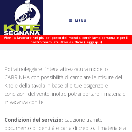
MENU
Vieni a lavorare nel più bel posto del mondo, cerchiamo personale per il
nostro team istruttori e ufficio (leggi qui)
Potrai noleggiare l’intera attrezzatura modello
CABRINHA con possibilità di cambiare le misure del
Kite e della tavola in base alle tue esigenze e
condizioni del vento, inoltre potrai portare il materiale
in vacanza con te.
Condizioni del servizio:
cauzione tramite
documento di identità e carta di credito. Il materiale a