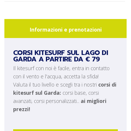
Informazioni e prenotazioni
CORSI KITESURF SUL LAGO DI
GARDA A PARTIRE DA € 79
Il kitesurf con noi è facile, entra in contatto
con il vento e l'acqua, accetta la sfida!
Valuta il tuo livello e scegli tra i nostri
corsi di
kitesurf sul Garda:
corsi base, corsi
avanzati, corsi personalizzati...
ai migliori
prezzi!