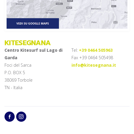
KITESEGNANA
Centro Kitesurf sul Lago di
Tel:
+39 0464 505963
Garda
Fax +39 0464 505498
Foci del Sarca
info@kitesegnana.it
P.O. BOX 5
38069 Torbole
TN - Italia