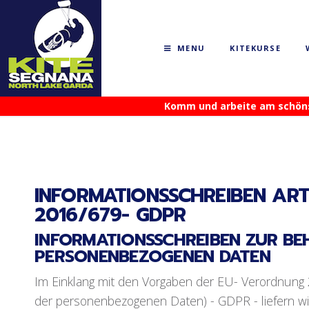
MENU
KITEKURSE
Komm und arbeite am schönste
INFORMATIONSSCHREIBEN ART
2016/679- GDPR
INFORMATIONSSCHREIBEN ZUR B
PERSONENBEZOGENEN DATEN
Im Einklang mit den Vorgaben der EU- Verordnun
der personenbezogenen Daten) - GDPR - liefern wir